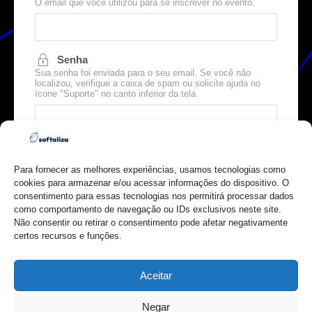
O email que você utilizou para se inscrever no evento.
Senha
Sua senha foi enviada para o seu email. Se você não
localizou, verifique a caixa de spam ou solicite ajuda no
ícone "Suporte" no canto inferior da tela.
Para fornecer as melhores experiências, usamos tecnologias como
cookies para armazenar e/ou acessar informações do dispositivo. O
consentimento para essas tecnologias nos permitirá processar dados
como comportamento de navegação ou IDs exclusivos neste site.
Esqueceu sua senha?
Não consentir ou retirar o consentimento pode afetar negativamente
certos recursos e funções.
Não tenho login e quero me cadastrar
Aceitar
Negar