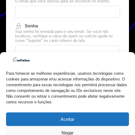
O email que você utilizou para se inscrever no evento.
Senha
Sua senha foi enviada para o seu email. Se você não
localizou, verifique a caixa de spam ou solicite ajuda no
ícone "Suporte" no canto inferior da tela.
Para fornecer as melhores experiências, usamos tecnologias como
cookies para armazenar e/ou acessar informações do dispositivo. O
consentimento para essas tecnologias nos permitirá processar dados
como comportamento de navegação ou IDs exclusivos neste site.
Esqueceu sua senha?
Não consentir ou retirar o consentimento pode afetar negativamente
certos recursos e funções.
Não tenho login e quero me cadastrar
Aceitar
Negar